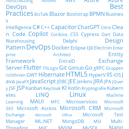
AWS
ndsschätzung
Automic
Best
DevOps
Practices
Blazor
BPMN
Busines
Bootstrap
BizTalk
s
C#
Capacitor
ChatGPT
Clea
Intelligence
C++
Citrix
Copilot
n Code
Cypress
CSS
Data
Cordova
Dart
Design
Delphi
Warehousing
DevOps
Pattern
Docker
Eclipse
Electron
EJB
Enter
Entity
prise Architect
Framework
Exchange
EntraID
Flutter
Git
Go
Server
GitHub
gRPC
FSLogix
Gruppen
HTML5
Hibernate
IIS
J
GWT
HyperV
iOS
richtlinien
JavaScript
ava
JEE
JIRA
JDBC
Jenkins
JPA
JavaFX
jQuer
JSP
KI
JSF
Kanban
Kotlin
Kubern
y
Keycloak
Kryptografie
Linux
LINQ
etes
Machine
MAUI
Microservices
Learning
MFC
Microsoft
Microsoft CRM
Microsoft Access
365
Microsoft
Microsoft Test
Exchange
Microsoft Office
ML.NET
Manager
MongoDB
Multi-
MSI
Nano
MySQL
Threading
MVVM
MVC