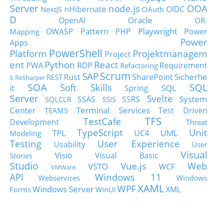
Server
node.js
OOA
nHibernate
OIDC
NextJS
OAuth
D
Oracle
OpenAI
OR-
Pattern
Playwright
OWASP
PHP
Power
Mapping
Power
Apps
PowerShell
Platform
Projektmanagem
Project
ent
Python
React
PWA
RDP
Requirement
Refactoring
Scrum
SAP
Sicherhe
s
Rust
SharePoint
REST
ReSharper
SOA
SQL
Soft Skills
it
SQL
Spring
Server
Svelte
System
SSAS
SSRS
SQLCLR
SSIS
Center
Terminal Services
Test Driven
TEAMS
TFS
TestCafe
Development
Threat
TypeScript
Unit
TPL
UML
UC4
Modeling
Testing
User Experience
Usability
User
Visual
Visio
Visual Basic
Stories
Studio
Vue.js
Web
VSTO
WCF
VMWare
API
Windows 11
Webservices
Windows
XAML
WPF
Windows Server
XML
Forms
WinUI