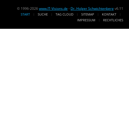
© 1996-2026
www.IT-Visions.de
-
Dr. Holger Schwichtenberg
v6.11
START
SUCHE
TAG CLOUD
SITEMAP
KONTAKT
IMPRESSUM
RECHTLICHES