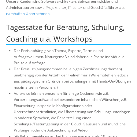
Unsere Kunden sind Softwarearchitekten, Softwareentwickler und
Über uns
Administratoren sowie Projektleiter, IT-Leiter und Geschäftsführer aus
namhaften Unternehmen
.
Suche
Tagessätze für Beratung, Schulung,
Coaching u.a. Workshops
Der Preis abhängig von Thema, Experte, Termin und
Auftragsvolumen. Naturgemäß sind daher alle Preise individuelle
Preise auf Anfrage.
Der Preis ist (ausgenommen bei einigen Zertifizierungsthemen)
unabhängig von der Anzahl der Teilnehmer
. (Wir empfehlen jedoch
aus pädagogischen Gründen bei Schulungen mit Hands-On-Übungen
maximal zehn Personen. )
Aufpreise können entstehen für einige Optionen wie z.B.
Vorbereitungsaufwand bei besonderen inhaltlichen Wünschen, z.B.
Einarbeitung in spezielle Konfigurationen oder
Unternehmensrichtlinien, die Übersetzung von Schulungsunterlagen
in anderen Sprachen, die Bereitstellung einer
Schulungs-/Testumgebung in der Cloud, Klausuren und mündliche
Prüfungen oder die Aufzeichnung auf Video.
5% Rabatt gewähren wir bei Buchung von mehr als 10 Tagen.