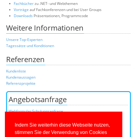
Fachbücher
zu .NET- und Webthemen
Vorträge
auf Fachkonferenzen und bei User Groups
Downloads
Präsentationen, Programmcode
Weitere Informationen
Unsere Top-Experten
Tagessätze und Konditionen
Referenzen
Kundenliste
Kundenaussagen
Referenzprojekte
Angebotsanfrage
Webformular Schulungsanfrage
Webformular Beratungsanfrage
oder über unser Kundenteam:
Indem Sie weiterhin diese Webseite nutzen,
Telefon
0201/649590-0
(Mo-Fr 9-16 Uhr)
stimmen Sie der Verwendung von Cookies
E-Mail: