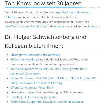
Top-Know-how seit 30 Jahren
Über uns
Suche
Seit 1996 unterstützen wir zahlreiche
namhafte Unternehmen und
Behörden
mit unserem detaillierten Know-how und der
außergewöhnlichen Vermittlungskompetenz unserer - durch ihre
Veröffentlichungen
,
Fachbücher
und
Vorträge
- sehr bekannten
Experten
.
Dr. Holger Schwichtenberg und
Kollegen bieten Ihnen:
Strategische und technische Beratung
Softwareentwicklung
(Individualentwicklung von Prototypen,
Frameworks und kompletten Softwareprodukten)
Individuell auf Ihre Vorkenntnisse und Ziele zugeschnittene
technische Schulungen
Offene Seminare zu C#, WPF, WinUI3, Blazor, .NET MAUI, WebAPI,
Entity Framework Core und Unit Testing
Offene Seminare zur PowerShell
Strategievorträge
(für Projektleitung und Management)
Coaching bei Entwicklungsprojekten
Technischer Support für Entwickler und Administratoren