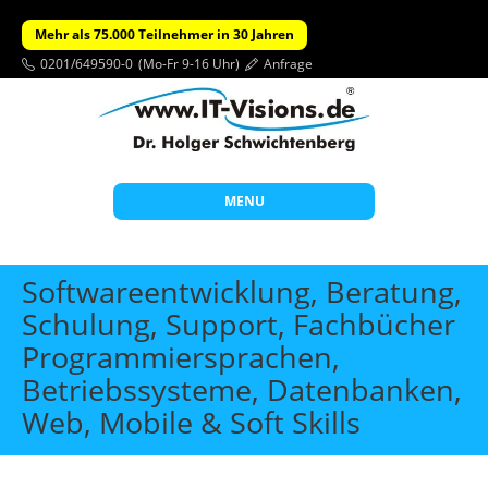
Mehr als 75.000 Teilnehmer in 30 Jahren
0201/649590-0
(Mo-Fr 9-16 Uhr)
Anfrage
MENU
Start
Softwareentwicklung, Beratung,
Themen
Schulung, Support, Fachbücher
Programmiersprachen,
Beratung
Betriebssysteme, Datenbanken,
Individuelle Schulungen
Web, Mobile & Soft Skills
Offene Seminare
Wissen