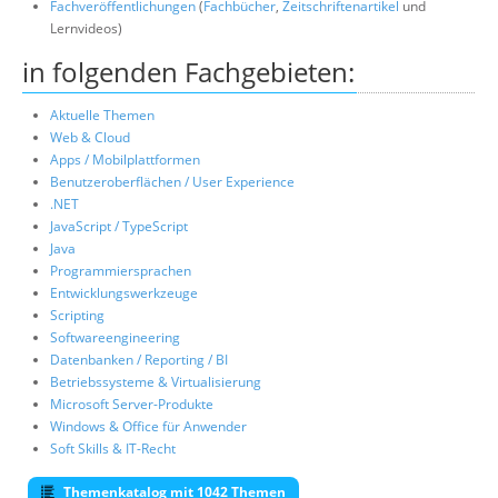
Fachveröffentlichungen
(
Fachbücher
,
Zeitschriftenartikel
und
Lernvideos)
in folgenden Fachgebieten:
Aktuelle Themen
Web & Cloud
Apps / Mobilplattformen
Benutzeroberflächen / User Experience
.NET
JavaScript / TypeScript
Java
Programmiersprachen
Entwicklungswerkzeuge
Scripting
Softwareengineering
Datenbanken / Reporting / BI
Betriebssysteme & Virtualisierung
Microsoft Server-Produkte
Windows & Office für Anwender
Soft Skills & IT-Recht
Themenkatalog mit 1042 Themen