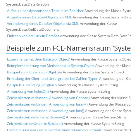
System.Data.DataRelation
Aufbau einer dynamischen Tabelle im Speicher
Anwendung der Klasse Syst
Ausgabe eines DataSet-Objekts als XML
Anwendung der Klasse System.Dat
Veränderung eines DataSet-Objekts via XML
Anwendung der Klasse
System.Data.XmlDataDocument
Einlesen von XML in ein DataSet
Anwendung der Klasse System.Data.DataSe
Beispiele zum FCL-Namensraum 'Syst
Experimente mit dem Basistyp 'Object'
Anwendung der Klasse System.Objec
Reimplementierung von Methoden aus System.Object
Anwendung der Klass
Beispiel zum Klonen von Objekten
Anwendung der Klasse System.Object
Ermittlung der Ober- und Untergrenze bei Zahlen-Typen
Anwendung der Kla
Beispiele zum String-Vergleich
Anwendung der Klasse System.String
Anwendung von IndexOf()
Anwendung der Klasse System.String
Zeichenketten verbinden: Anwendung von Concat()
Anwendung der Klasse S
Zeichenketten verbinden: Anwendung von Insert()
Anwendung der Klasse Sy
Zeichenketten verbinden: Anwendung von Join()
Anwendung der Klasse Syst
Zeichenketten verändern: Remove()
Anwendung der Klasse System.String
Zeichenkette verändern: Replace()
Anwendung der Klasse System.String
Formatierung von Zeichenketten: Anwendung von Format()
Anwendung der 