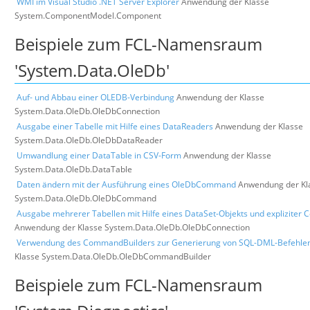
WMI im Visual Studio .NET Server Explorer
Anwendung der Klasse
System.ComponentModel.Component
Beispiele zum FCL-Namensraum
'System.Data.OleDb'
Auf- und Abbau einer OLEDB-Verbindung
Anwendung der Klasse
System.Data.OleDb.OleDbConnection
Ausgabe einer Tabelle mit Hilfe eines DataReaders
Anwendung der Klasse
System.Data.OleDb.OleDbDataReader
Umwandlung einer DataTable in CSV-Form
Anwendung der Klasse
System.Data.OleDb.DataTable
Daten ändern mit der Ausführung eines OleDbCommand
Anwendung der Kl
System.Data.OleDb.OleDbCommand
Ausgabe mehrerer Tabellen mit Hilfe eines DataSet-Objekts und expliziter 
Anwendung der Klasse System.Data.OleDb.OleDbConnection
Verwendung des CommandBuilders zur Generierung von SQL-DML-Befehle
Klasse System.Data.OleDb.OleDbCommandBuilder
Beispiele zum FCL-Namensraum