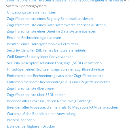
Informationen über ein Betriebssystem und Reboot via generierte Klasse
An
System.OperatingSystem
Umgebungsvariablen auflisten
Zugriffsrechteliste eines Registry-Schlüssels auslesen
Zugriffsrechteliste eines Dateisystemverzeichnisses auslesen
Zugriffsrechteliste einer Datei im Dateisystem auslesen
Einzelne Rechteeinträge auslesen
Besitzer eines Dateisystemobjekts ermitteln
Security Identifier (SID) eines Benutzers ermitteln
Well-Known Security Identifier verwenden
Security Descriptor Definition Language (SDDL) verwenden
Hinzufügen eines Rechteeintrags zu einer Zugriffsrechteliste
Entfernen eines Rechteeintrags aus einer Zugriffsrechteliste
Entfernen mehrerer Rechteeinträge aus einer Zugriffsrechteliste
Zugriffsrechteliste übertragen
Zugriffsrechteliste über SSDL setzen
Beenden aller Prozesse, deren Name mit „P“ anfängt:
Beenden aller Prozesse, die mehr als 10 Megabyte RAM verbrauchen
Warten auf das Beenden einer Anwendung
Prozess beenden
Liste der verfügbaren Drucker