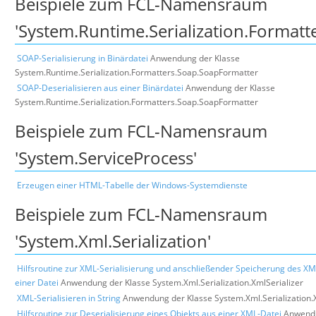
Beispiele zum FCL-Namensraum
'System.Runtime.Serialization.Formatt
SOAP-Serialisierung in Binärdatei
Anwendung der Klasse
System.Runtime.Serialization.Formatters.Soap.SoapFormatter
SOAP-Deserialisieren aus einer Binärdatei
Anwendung der Klasse
System.Runtime.Serialization.Formatters.Soap.SoapFormatter
Beispiele zum FCL-Namensraum
'System.ServiceProcess'
Erzeugen einer HTML-Tabelle der Windows-Systemdienste
Beispiele zum FCL-Namensraum
'System.Xml.Serialization'
Hilfsroutine zur XML-Serialisierung und anschließender Speicherung des X
einer Datei
Anwendung der Klasse System.Xml.Serialization.XmlSerializer
XML-Serialisieren in String
Anwendung der Klasse System.Xml.Serialization.
Hilfsroutine zur Deserialisierung eines Objekts aus einer XML-Datei
Anwendu