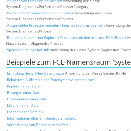
Anlegen von Leistungsindikatoren
Anwendung der Klasse
System.Diagnostics.PerformanceCounterCategory
Werte in Performance Counter schreiben
Anwendung der Klasse
System.Diagnostics.PerformanceCounter
Ausgewählte Prozesse beenden / Internet Explorer beenden
Anwendung der
System.Diagnostics.Process
Beenden des (Internet Explorer)-Prozesses mit dem meisten RAM-Bedarf
An
Klasse System.Diagnostics.Process
Speichernutzungsstatistik
Anwendung der Klasse System.Diagnostics.Proce
Beispiele zum FCL-Namensraum 'Syste
Ermittlung der größen Dateigruppe
Anwendung der Klasse System.IO.File
Rekursives Auflisten eines Dateisystemverzeichnisses
Kopieren einer Datei
Bewegen einer Datei
Umbenennen einer Datei
Löschen einer Datei
Löschen alter Dateien
Informationen über ein Dateisystemobjekt
Veränderung von Dateieigenschaften