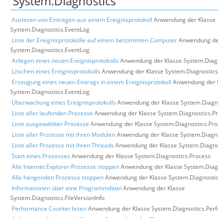
'System.Diagnostics'
Auslesen von Einträgen aus einem Ereignisprotokoll
Anwendung der Klasse
System.Diagnostics.EventLog
Liste der Ereignisprotokolle auf einem bestimmten Computer
Anwendung de
System.Diagnostics.EventLog
Anlegen eines neuen Ereignisprotokolls
Anwendung der Klasse System.Diag
Löschen eines Ereignisprotokolls
Anwendung der Klasse System.Diagnostics
Erzeugung eines neuen Eintrags in einem Ereignisprotokoll
Anwendung der 
System.Diagnostics.EventLog
Überwachung eines Ereignisprotokolls
Anwendung der Klasse System.Diagn
Liste aller laufenden Prozesse
Anwendung der Klasse System.Diagnostics.P
Liste ausgewählter Prozesse
Anwendung der Klasse System.Diagnostics.Pro
Liste aller Prozesse mit ihren Modulen
Anwendung der Klasse System.Diagno
Liste aller Prozesse mit ihren Threads
Anwendung der Klasse System.Diagno
Start eines Prozesses
Anwendung der Klasse System.Diagnostics.Process
Alle Internet Explorer-Prozesse stoppen
Anwendung der Klasse System.Diag
Alle hängenden Prozesse stoppen
Anwendung der Klasse System.Diagnostic
Informationen über eine Programmdatei
Anwendung der Klasse
System.Diagnostics.FileVersionInfo
Performance Counter lesen
Anwendung der Klasse System.Diagnostics.Per