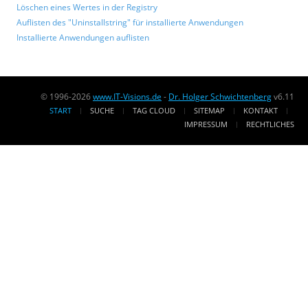
Löschen eines Wertes in der Registry
Auflisten des "Uninstallstring" für installierte Anwendungen
Installierte Anwendungen auflisten
© 1996-2026
www.IT-Visions.de
-
Dr. Holger Schwichtenberg
v6.11
START
SUCHE
TAG CLOUD
SITEMAP
KONTAKT
IMPRESSUM
RECHTLICHES