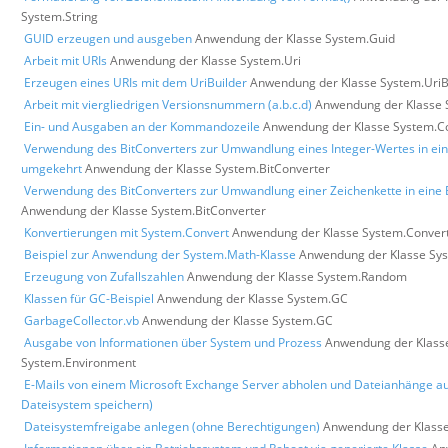
System.String
GUID erzeugen und ausgeben
Anwendung der Klasse System.Guid
Arbeit mit URIs
Anwendung der Klasse System.Uri
Erzeugen eines URIs mit dem UriBuilder
Anwendung der Klasse System.UriB
Arbeit mit viergliedrigen Versionsnummern (a.b.c.d)
Anwendung der Klasse 
Ein- und Ausgaben an der Kommandozeile
Anwendung der Klasse System.C
Verwendung des BitConverters zur Umwandlung eines Integer-Wertes in ein
umgekehrt
Anwendung der Klasse System.BitConverter
Verwendung des BitConverters zur Umwandlung einer Zeichenkette in eine 
Anwendung der Klasse System.BitConverter
Konvertierungen mit System.Convert
Anwendung der Klasse System.Conver
Beispiel zur Anwendung der System.Math-Klasse
Anwendung der Klasse Sy
Erzeugung von Zufallszahlen
Anwendung der Klasse System.Random
Klassen für GC-Beispiel
Anwendung der Klasse System.GC
GarbageCollector.vb
Anwendung der Klasse System.GC
Ausgabe von Informationen über System und Prozess
Anwendung der Klass
System.Environment
E-Mails von einem Microsoft Exchange Server abholen und Dateianhänge a
Dateisystem speichern)
Dateisystemfreigabe anlegen (ohne Berechtigungen)
Anwendung der Klasse