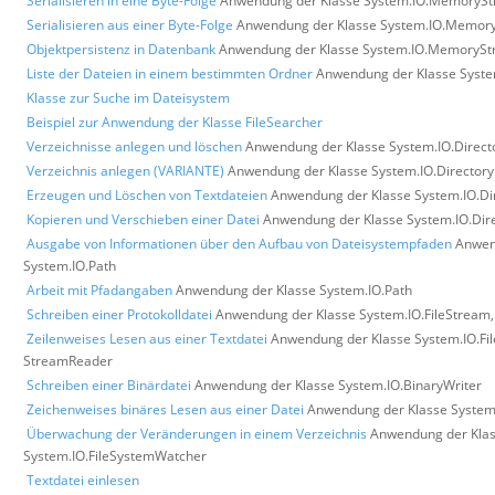
Serialisieren in eine Byte-Folge
Anwendung der Klasse System.IO.MemoryS
Serialisieren aus einer Byte-Folge
Anwendung der Klasse System.IO.Memor
Objektpersistenz in Datenbank
Anwendung der Klasse System.IO.MemoryS
Liste der Dateien in einem bestimmten Ordner
Anwendung der Klasse System
Klasse zur Suche im Dateisystem
Beispiel zur Anwendung der Klasse FileSearcher
Verzeichnisse anlegen und löschen
Anwendung der Klasse System.IO.Direct
Verzeichnis anlegen (VARIANTE)
Anwendung der Klasse System.IO.Directory
Erzeugen und Löschen von Textdateien
Anwendung der Klasse System.IO.Dir
Kopieren und Verschieben einer Datei
Anwendung der Klasse System.IO.Direc
Ausgabe von Informationen über den Aufbau von Dateisystempfaden
Anwen
System.IO.Path
Arbeit mit Pfadangaben
Anwendung der Klasse System.IO.Path
Schreiben einer Protokolldatei
Anwendung der Klasse System.IO.FileStream,
Zeilenweises Lesen aus einer Textdatei
Anwendung der Klasse System.IO.Fi
StreamReader
Schreiben einer Binärdatei
Anwendung der Klasse System.IO.BinaryWriter
Zeichenweises binäres Lesen aus einer Datei
Anwendung der Klasse System
Überwachung der Veränderungen in einem Verzeichnis
Anwendung der Kla
System.IO.FileSystemWatcher
Textdatei einlesen