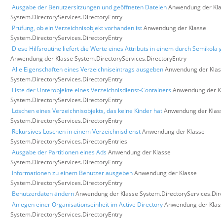
Ausgabe der Benutzersitzungen und geöffneten Dateien
Anwendung der Kl
System.DirectoryServices.DirectoryEntry
Prüfung, ob ein Verzeichnisobjekt vorhanden ist
Anwendung der Klasse
System.DirectoryServices.DirectoryEntry
Diese Hilfsroutine liefert die Werte eines Attributs in einem durch Semikola 
Anwendung der Klasse System.DirectoryServices.DirectoryEntry
Alle Eigenschaften eines Verzeichniseintrags ausgeben
Anwendung der Kla
System.DirectoryServices.DirectoryEntry
Liste der Unterobjekte eines Verzeichnisdienst-Containers
Anwendung der K
System.DirectoryServices.DirectoryEntry
Löschen eines Verzeichnisobjekts, das keine Kinder hat
Anwendung der Klas
System.DirectoryServices.DirectoryEntry
Rekursives Löschen in einem Verzeichnisdienst
Anwendung der Klasse
System.DirectoryServices.DirectoryEntries
Ausgabe der Partitionen eines Ads
Anwendung der Klasse
System.DirectoryServices.DirectoryEntry
Informationen zu einem Benutzer ausgeben
Anwendung der Klasse
System.DirectoryServices.DirectoryEntry
Benutzerdaten ändern
Anwendung der Klasse System.DirectoryServices.Dir
Anlegen einer Organisationseinheit im Active Directory
Anwendung der Klas
System.DirectoryServices.DirectoryEntry