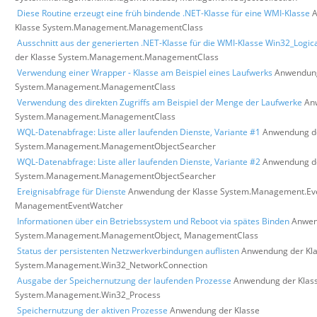
Diese Routine erzeugt eine früh bindende .NET-Klasse für eine WMI-Klasse
A
Klasse System.Management.ManagementClass
Ausschnitt aus der generierten .NET-Klasse für die WMI-Klasse Win32_Logic
der Klasse System.Management.ManagementClass
Verwendung einer Wrapper - Klasse am Beispiel eines Laufwerks
Anwendung
System.Management.ManagementClass
Verwendung des direkten Zugriffs am Beispiel der Menge der Laufwerke
An
System.Management.ManagementClass
WQL-Datenabfrage: Liste aller laufenden Dienste, Variante #1
Anwendung de
System.Management.ManagementObjectSearcher
WQL-Datenabfrage: Liste aller laufenden Dienste, Variante #2
Anwendung de
System.Management.ManagementObjectSearcher
Ereignisabfrage für Dienste
Anwendung der Klasse System.Management.Ev
ManagementEventWatcher
Informationen über ein Betriebssystem und Reboot via spätes Binden
Anwen
System.Management.ManagementObject, ManagementClass
Status der persistenten Netzwerkverbindungen auflisten
Anwendung der Kl
System.Management.Win32_NetworkConnection
Ausgabe der Speichernutzung der laufenden Prozesse
Anwendung der Klas
System.Management.Win32_Process
Speichernutzung der aktiven Prozesse
Anwendung der Klasse