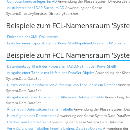
Computerkonto anlegen im AD
Anwendung der Klasse System.DirectoryServ
Ausführen einer LDAP-Suche im AD
Anwendung der Klasse
System.DirectoryServices.DirectorySearcher
Beispiele zum FCL-Namensraum 'Syst
Einlesen eines XML-Dokuments
Erstellen einer Export-Datei für PowerShell-Pipeline-Objekte in XML-Form
Beispiele zum FCL-Namensraum 'Syste
Datenbankzugriff mit der PowerShell (ADO.NET mit der PowerShell)
Ausgabe einer Tabelle mit Hilfe eines DataSet-Objekts
Anwendung der Klas
System.Data.DataSet
Hilfsroutinen zur einfacheren Aufnahme von Tabellen in ein DataSet
Anwend
System.Data.DataSet
Ausgabe mehrerer Tabellen mit Hilfe eines DataSet-Objekts
Anwendung der
System.Data.DataSet
Ändern von Datensätzen in einer Tabelle
Anwendung der Klasse System.Dat
Hinzufügen eines Datensatzes
Anwendung der Klasse System.Data.DataRo
Löschen von Datensätzen
Anwendung der Klasse System.Data.DataRow
Verknüpfung von Tabellen innerhalb eines DataSet-Objekts
Anwendung der 