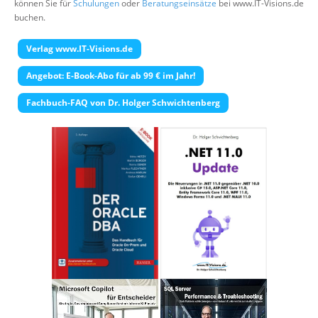
können Sie für
Schulungen
oder
Beratungseinsätze
bei www.IT-Visions.de
Über uns
buchen.
Suche
Verlag www.IT-Visions.de
Angebot: E-Book-Abo für ab 99 € im Jahr!
Fachbuch-FAQ von Dr. Holger Schwichtenberg