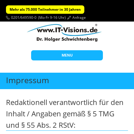
Mehr als 75.000 Teilnehmer in 30 Jahren
0201/649590-0
(Mo-Fr 9-16 Uhr)
Anfrage
MENU
Start
Impressum
Themen
Beratung
Redaktionell verantwortlich für den
Individuelle Schulungen
Inhalt / Angaben gemäß § 5 TMG
Offene Seminare
und § 55 Abs. 2 RStV:
Wissen