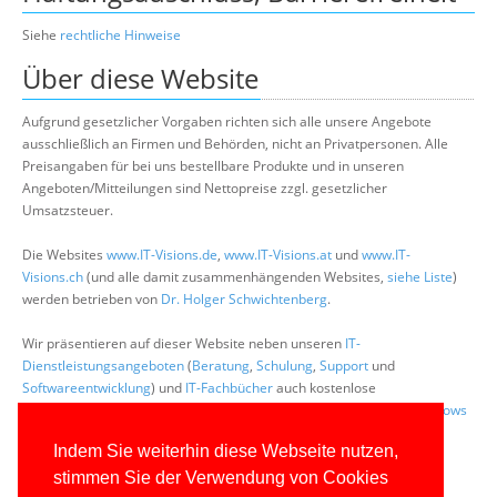
Siehe
rechtliche Hinweise
Über diese Website
Aufgrund gesetzlicher Vorgaben richten sich alle unsere Angebote
ausschließlich an Firmen und Behörden, nicht an Privatpersonen. Alle
Preisangaben für bei uns bestellbare Produkte und in unseren
Angeboten/Mitteilungen sind Nettopreise zzgl. gesetzlicher
Umsatzsteuer.
Die Websites
www.IT-Visions.de
,
www.IT-Visions.at
und
www.IT-
Visions.ch
(und alle damit zusammenhängenden Websites,
siehe Liste
)
werden betrieben von
Dr. Holger Schwichtenberg
.
Wir präsentieren auf dieser Website neben unseren
IT-
Dienstleistungsangeboten
(
Beratung
,
Schulung
,
Support
und
Softwareentwicklung
) und
IT-Fachbücher
auch kostenlose
Fachinformation, insbesondere zu den Themen
.NET
,
ASP.NET
,
Windows
Scripting
und
PowerShell
.
Indem Sie weiterhin diese Webseite nutzen,
Lesern der
Bücher von Holger Schwichtenberg
bietet diese Website
stimmen Sie der Verwendung von Cookies