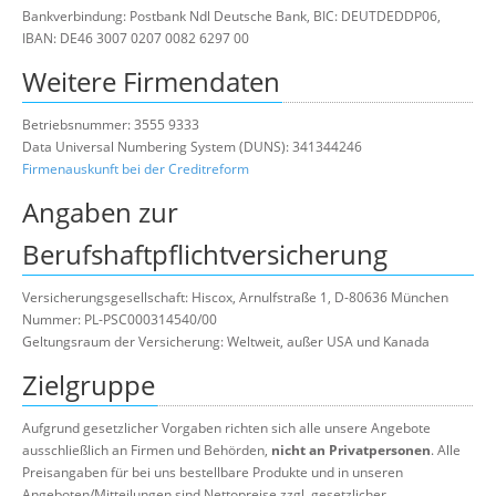
Bankverbindung: Postbank Ndl Deutsche Bank, BIC: DEUTDEDDP06,
IBAN: DE46 3007 0207 0082 6297 00
Weitere Firmendaten
Betriebsnummer: 3555 9333
Data Universal Numbering System (DUNS): 341344246
Firmenauskunft bei der Creditreform
Angaben zur
Berufshaftpflichtversicherung
Versicherungsgesellschaft: Hiscox, Arnulfstraße 1, D-80636 München
Nummer: PL-PSC000314540/00
Geltungsraum der Versicherung: Weltweit, außer USA und Kanada
Zielgruppe
Aufgrund gesetzlicher Vorgaben richten sich alle unsere Angebote
ausschließlich an Firmen und Behörden,
nicht an Privatpersonen
. Alle
Preisangaben für bei uns bestellbare Produkte und in unseren
Angeboten/Mitteilungen sind Nettopreise zzgl. gesetzlicher