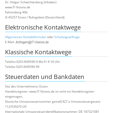
Dr. Holger Schwichtenberg (Inhaber)
Über uns
www.IT-Visions.de
Fahrenberg 40b
Suche
D-45257 Essen / Ruhrgebiet (Deutschland)
Elektronische Kontaktwege
Allgemeines Kontaktformular
oder
Schulungsanfrage
E-Mail:
Klassische Kontaktwege
Telefon 0201/649590-0 Mo-Fr 9-16 Uhr
Telefax 0201/649590-99
Steuerdaten und Bankdaten
Sitz des Unternehmens: Essen
Handelsregister: www.IT-Visions.de ist nicht ins Handelsregister
eingetragen.
Deutsche Umsatzsteuernummer gemäß §27 a Umsatzsteuergesetz:
112/5392/5120
Internationale Umsatzsteueridentifikationsnummer: DE 187321081